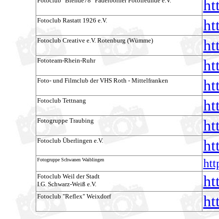
Fotoclub "Blende78" Paderborner Fotofreunde e.V.
ht
Fotoclub Rastatt 1926 e.V.
ht
Fotoclub Creative e.V. Rotenburg (Wümme)
ht
Fototeam-Rhein-Ruhr
ht
Foto- und Filmclub der VHS Roth - Mittelfranken
ht
Fotoclub Tettnang
ht
Fotogruppe Traubing
ht
Fotoclub Überlingen e.V.
ht
Fotogruppe Schwanen Waiblingen
htt
Fotoclub Weil der Stadt
ht
I.G. Schwarz-Weiß e.V.
Fotoclub "Reflex" Weixdorf
ht