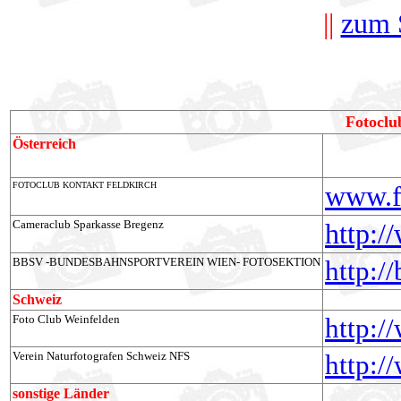
/
||
zum 
Fotoclu
Österreich
FOTOCLUB KONTAKT FELDKIRCH
www.f
Cameraclub Sparkasse Bregenz
http:/
BBSV -BUNDESBAHNSPORTVEREIN WIEN- FOTOSEKTION
http://
Schweiz
Foto Club Weinfelden
http:/
Verein Naturfotografen Schweiz NFS
http:/
sonstige Länder