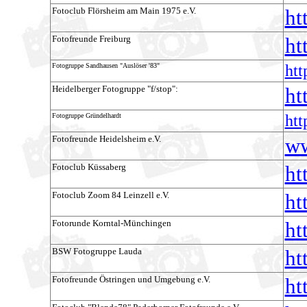
Fotoclub Flörsheim am Main 1975 e.V.
ht
Fotofreunde Freiburg
ht
Fotogruppe Sandhausen "Auslöser '83"
htt
Heidelberger Fotogruppe "f/stop":
ht
Fotogruppe Gründelhardt
htt
Fotofreunde Heidelsheim e.V.
ww
Fotoclub Küssaberg
ht
Fotoclub Zoom 84 Leinzell e.V.
ht
Fotorunde Korntal-Münchingen
ht
BSW Fotogruppe Lauda
ht
Fotofreunde Östringen und Umgebung e.V.
ht