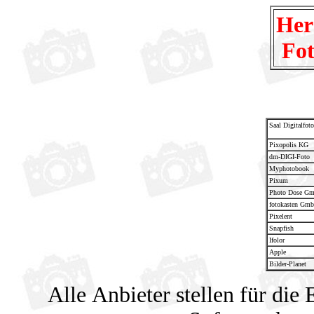
Her
Fo
Saal Digitalfoto
Pixopolis KG
dm-DIGI-Foto
Myphotobook
Pixum
Photo Dose G
fotokasten Gm
Pixelent
Snapfish
Ifolor
Apple
Bilder-Planet
Alle Anbieter stellen für die