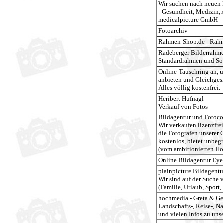
Wir suchen nach neuen 
- Gesundheit, Medizin,
medicalpicture GmbH
Fotoarchiv
Rahmen-Shop.de - Rahm
Radeberger Bilderrah
Standardrahmen und Son
Online-Tauschring an, ü
anbieten und Gleichgesi
Alles völlig kostenfrei.
Heribert Hufnagl
Verkauf von Fotos
Bildagentur und Fotoc
Wir verkaufen lizenzfrei
die Fotografen unserer
kostenlos, bietet unbeg
(vom ambitionierten Hob
Online Bildagentur Eye
plainpicture Bildagentu
Wir sind auf der Suche 
(Familie, Urlaub, Sport, P
hochmedia - Greta & G
Landschafts-, Reise-, Na
und vielen Infos zu uns