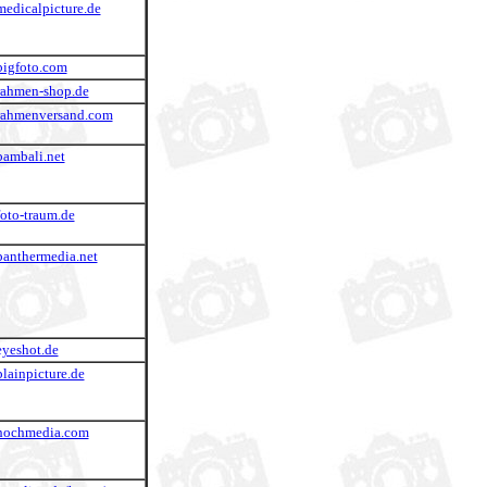
medicalpicture.de
bigfoto.com
rahmen-shop.de
rahmenversand.com
bambali.net
foto-traum.de
panthermedia.net
eyeshot.de
lainpicture.de
.hochmedia.com