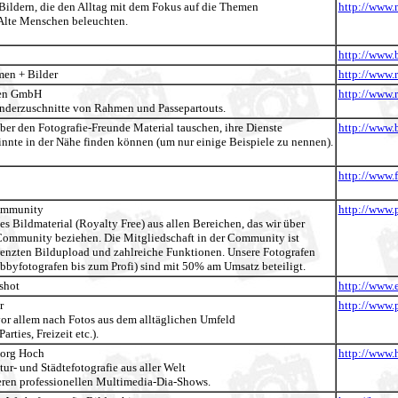
Bildern, die den Alltag mit dem Fokus auf die Themen
http://www.
 Alte Menschen beleuchten.
http://www.
en + Bilder
http://www.
men GmbH
http://www.
derzuschnitte von Rahmen und Passepartouts.
ber den Fotografie-Freunde Material tauschen, ihre Dienste
http://www.
nnte in der Nähe finden können (um nur einige Beispiele zu nennen).
http://www.
ommunity
http://www.
es Bildmaterial (Royalty Free) aus allen Bereichen, das wir über
 Community beziehen. Die Mitgliedschaft in der Community ist
renzten Bildupload und zahlreiche Funktionen. Unsere Fotografen
byfotografen bis zum Profi) sind mit 50% am Umsatz beteiligt.
shot
http://www.
r
http://www.p
vor allem nach Fotos aus dem alltäglichen Umfeld
arties, Freizeit etc.).
eorg Hoch
http://www
tur- und Städtefotografie aus aller Welt
eren professionellen Multimedia-Dia-Shows.