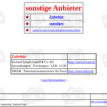
sonstige Anbieter
Zubehör
sonstiges
zurück zum Link-Inhaltesverzeichnis
-/-
-/-
Zubehör
Richard Schahl GmbH & Co. KG
http://www.schahl.de
Speziallampen - Fotolampen - LED - LCD
NIKOR : Präsentationsmaterialen für Fotos
http://www.nikor.de
||
zum Seitenanfang
||
-/-
http://www.came
s besprechen, Kamera-Foren